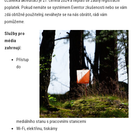
Uzávěrka akreditací je 21. června 2024 a neplatí se žádný registrační
poplatek. Pokud nemáte se systémem Eventor zkušenosti nebo se vám
zdá obtížně použitelný, neváhejte se na nás obrátit, rádi vám
pomůžeme.
Služby pro
média
zahrnují:
Přístup
do
mediálního stanu s pracovními stanicemi
Wi-Fi, elektřinu, tiskárny