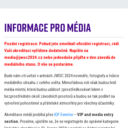
Informace pro média
Pozdní registrace: Pokud jste zmeškali oficiální registraci, rádi
Vaši akreditaci vyřídíme dodatečně. Napište na
media@jwoc2024.cz
nebo jednoduše přijďte v den závodů do
mediálního stanu. O vše se postaráme.
Bude nám ctí uvítat v arénách JWOC 2024 novináře, fotografy a tvůrce
mediálního obsahu z celého světa. Mimořádnou roli však budou hrát
média místní, která budou událost zprostředkovávat lidem v
bezprostředním okolí závodních prostorů a budou se tak podílet na
vytvoření pohostinné a přátelské atmosféry pro všechny účastníky.
Akreditace médií probíhá přes
IOF Eventor
–
VIP and media entry
section.
Prosíme, ujistěte se, že se registrujete do správné kategorie.