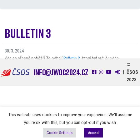
Bulletin 3
30. 3. 2024
Kde se přesně poběží? To odhalí
Bulletin 3
, který byl právě vydán.
©
info@jwoc2024.cz
|
ČSOS
2023
This website uses cookies to improve your experience. We'll assume
you're ok with this, but you can opt-out if you wish.
Cookie Settings
Accept